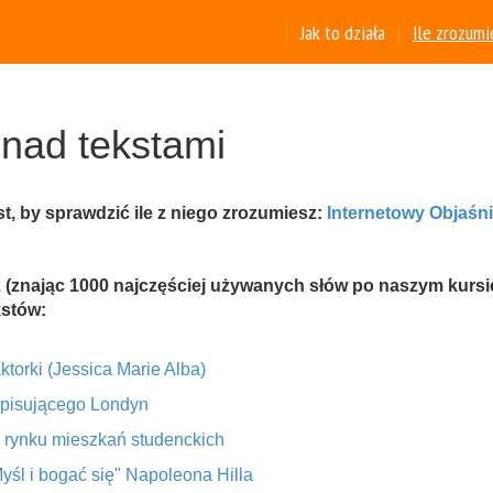
Jak to działa
Ile zrozumi
nad tekstami
t, by sprawdzić ile z niego zrozumiesz:
Internetowy Objaśn
z (znając 1000 najczęściej używanych słów po naszym kursi
kstów:
ktorki (Jessica Marie Alba)
opisującego Londyn
o rynku mieszkań studenckich
yśl i bogać się" Napoleona Hilla